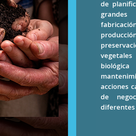
de planifi
grandes
fabricac
producció
preserva
vegetales
biológ
mantenimi
acciones c
de negoc
diferentes 