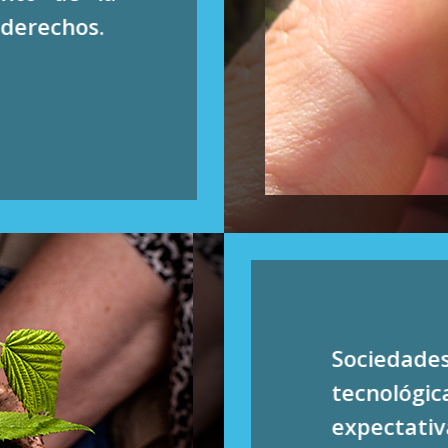
 derechos.
Sociedade
tecnológi
expectati