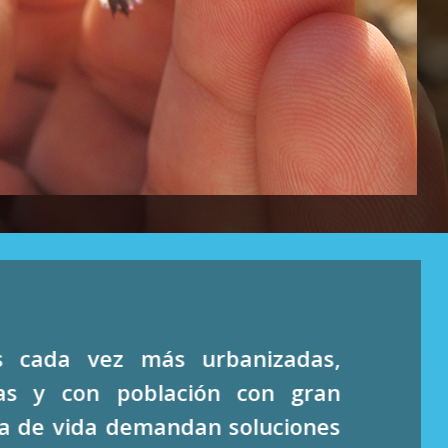
s cada vez más urbanizadas,
cas y con población con gran
va de vida demandan soluciones