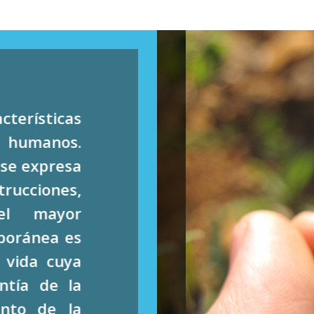
cterísticas
s humanos.
se expresa
rucciones,
 el mayor
poránea es
 vida cuya
ntía de la
ento de la